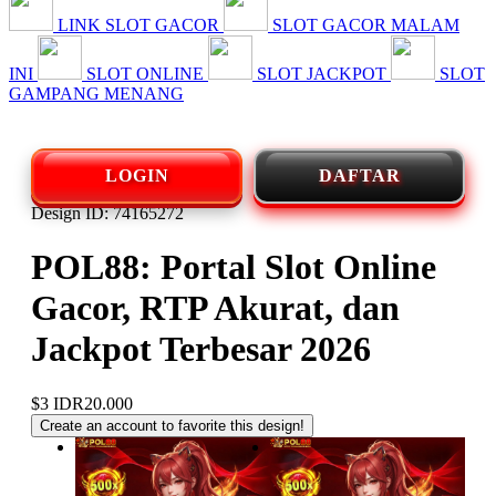
LINK SLOT GACOR
SLOT GACOR MALAM
INI
SLOT ONLINE
SLOT JACKPOT
SLOT
GAMPANG MENANG
LOGIN
DAFTAR
Design ID: 74165272
POL88: Portal Slot Online
Gacor, RTP Akurat, dan
Jackpot Terbesar 2026
$3
IDR20.000
Create an account to favorite this design!