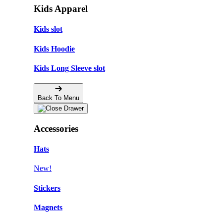
Kids Apparel
Kids slot
Kids Hoodie
Kids Long Sleeve slot
Back To Menu
Accessories
Hats
New!
Stickers
Magnets