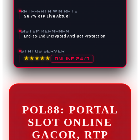
RATA-RATA WIN RATE
98.7% RTP Live Aktual
SISTEM KEAMANAN
End-to-End Encrypted Anti-Bot Protection
STATUS SERVER
ONLINE 24/7
POL88: PORTAL
SLOT ONLINE
GACOR, RTP