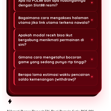
Apa itu POL88 dan apa hubungannya
▼
dengan Slot88 resmi?
Bagaimana cara mengakses halaman
▼
utama jika link utama terkena nawala?
Apakah modal receh bisa ikut
bergabung menikmati permainan di
▼
sini?
Gimana cara mengetahui bocoran
▼
game yang sedang punya rtp tinggi?
Berapa lama estimasi waktu pencairan
▼
saldo kemenangan (withdraw)?