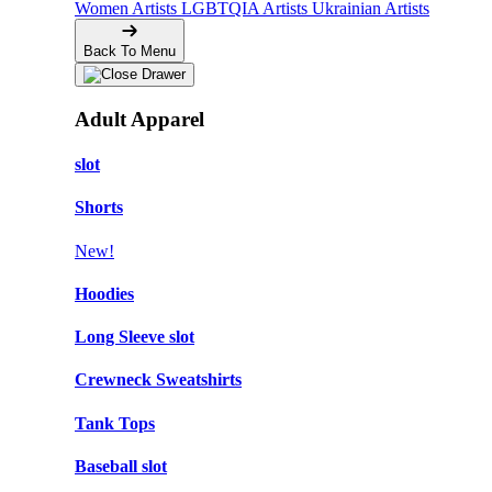
Women Artists
LGBTQIA Artists
Ukrainian Artists
Back To Menu
Adult Apparel
slot
Shorts
New!
Hoodies
Long Sleeve slot
Crewneck Sweatshirts
Tank Tops
Baseball slot