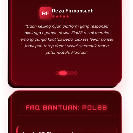
Reza Firmansyah
RF
★★★★★
"Udah keliling nyari platform yang responsif,
akhirnya nyaman di sini. Slot88 resmi mereka
emang punya kualitas beda, diakses lewat ponsel
jadul pun tetep dapet visual sinematik tanpa
patah-patah. Mantap!"
FAQ BANTUAN: POL88