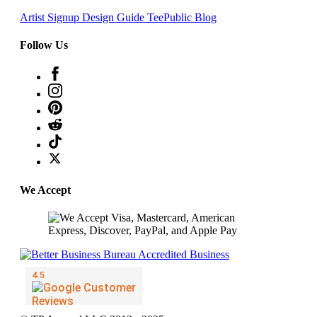
Artist Signup
Design Guide
TeePublic Blog
Follow Us
We Accept